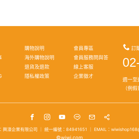
購物說明
會員專區
訂
事
海外購物說明
會員服務問與答
02
報
退貨及退款
線上客服
G
隱私權政策
企業徵才
週一至週
（例假日
：興濠企業有限公司
｜
統一編號：84941651
｜
EMAIL：wiwishop168
©wiwi.com