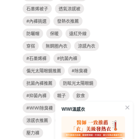
石墨烯被子
透氣涼感被
#內褲挑選
發熱衣推薦
防曬帽
保暖
遠紅外線
穿搭
無鋼圈內衣
涼感內衣
#石墨烯褲
#抗菌內褲
偏光太陽眼鏡推薦
#除臭襪
抗菌內褲推薦
防眩光太陽眼鏡
#抑菌內褲
親子
飲食
#WIWI除臭襪
旅遊
涼感衣
WIWI溫感衣
涼感衣推薦
#大學t穿搭
壓力褲