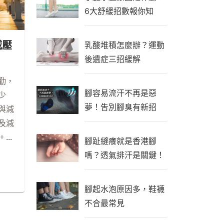
6大舒緩招數報你知
減壓
乳酸堆積怎麼辦？運動
後遺症三招緩解
勤，
腳容易流汗不再是惡
少
夢！吿別腳臭有新招
與減
及減
。
...
腳趾縫癢就是香港腳
嗎？透氣排汗是關鍵！
腳起水泡原因多，鞋襪
不合最常見