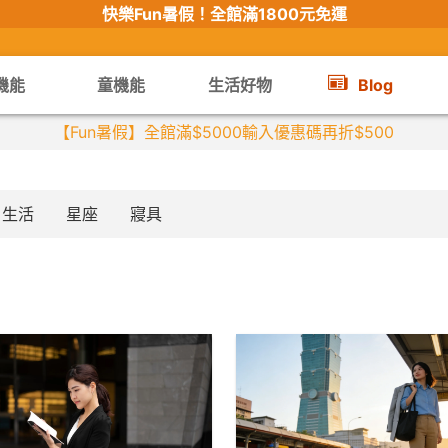
快樂Fun暑假！
全館滿1800元免運
機能
童機能
生活好物
Blog
【Fun暑假】全館滿$5000輸入優惠碼再折$500
生活
星座
寢具