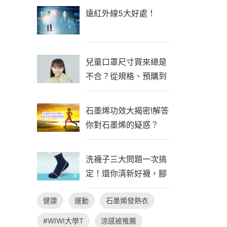
遠紅外線5大好處！
兒童口罩尺寸買來總是
不合？從規格、預購到
自製一次看懂！
石墨烯功效大揭密!解答
你對石墨烯的疑惑？
洗襪子三大問題一次搞
定！還你清新好襪，腳
臭不隨行
健康
運動
石墨烯發熱衣
#WIWI大學T
涼感被推薦