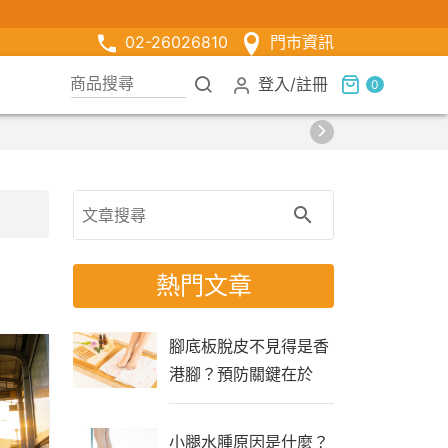
02-26026810
門市資訊
登入
/
註冊
0
熱門文章
腳底板脫皮不見得是香
港腳？預防關鍵在於
「生活習慣」
小腿水腫原因是什麼？