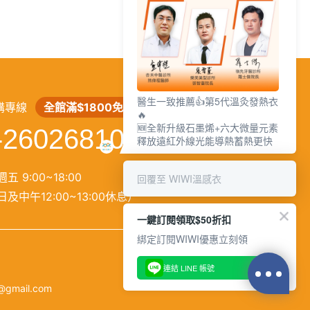
繁
│
简
醫生一致推薦👍第5代溫灸發熱衣
購專線
全館滿$1800免運
🔥
🆕全新升級石墨烯+六大微量元素
-26026810
釋放遠紅外線光能導熱蓄熱更快
五 9:00~18:00
回覆至 WIWI溫感衣
及中午12:00~13:00休息）
一鍵訂閱領取$50折扣
綁定訂閱WIWI優惠立刻領
連結 LINE 帳號
@gmail.com