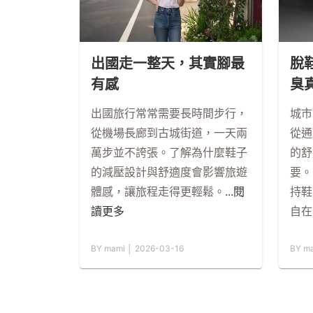
出國走一整天，其實腳最
脫
有感
臭
出國旅行常常需要長時間步行，
城市
從機場長廊到古城街道，一天兩
從通
萬步並不誇張。了解為什麼鞋子
的舒
的減壓設計與舒適度會影響旅遊
要。
體感，讓旅程走得更輕鬆。
...閱
持鞋
讀更多
自在
BY mami │ 2026-03-16
BY m