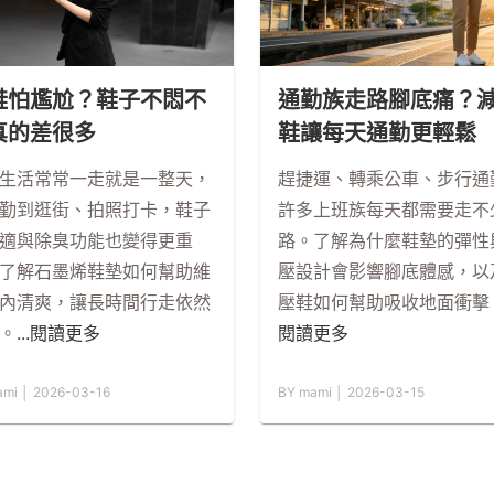
鞋怕尷尬？鞋子不悶不
通勤族走路腳底痛？
真的差很多
鞋讓每天通勤更輕鬆
生活常常一走就是一整天，
趕捷運、轉乘公車、步行通
勤到逛街、拍照打卡，鞋子
許多上班族每天都需要走不
適與除臭功能也變得更重
路。了解為什麼鞋墊的彈性
了解石墨烯鞋墊如何幫助維
壓設計會影響腳底體感，以
內清爽，讓長時間行走依然
壓鞋如何幫助吸收地面衝擊
。
...閱讀更多
閱讀更多
ami │ 2026-03-16
BY mami │ 2026-03-15