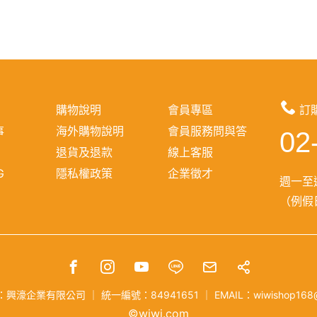
購物說明
會員專區
訂
事
海外購物說明
會員服務問與答
02
報
退貨及退款
線上客服
G
隱私權政策
企業徵才
週一至週
（例假日
：興濠企業有限公司
｜
統一編號：84941651
｜
EMAIL：wiwishop168
©wiwi.com