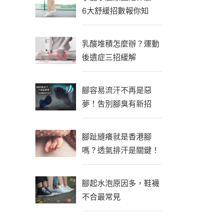
6大舒緩招數報你知
乳酸堆積怎麼辦？運動
後遺症三招緩解
腳容易流汗不再是惡
夢！吿別腳臭有新招
腳趾縫癢就是香港腳
嗎？透氣排汗是關鍵！
腳起水泡原因多，鞋襪
不合最常見