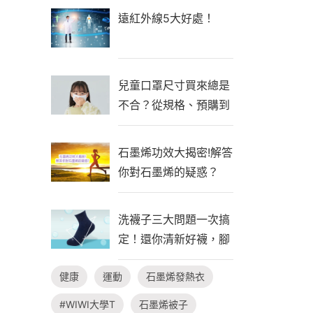
遠紅外線5大好處！
兒童口罩尺寸買來總是
不合？從規格、預購到
自製一次看懂！
石墨烯功效大揭密!解答
你對石墨烯的疑惑？
洗襪子三大問題一次搞
定！還你清新好襪，腳
臭不隨行
健康
運動
石墨烯發熱衣
#WIWI大學T
石墨烯被子