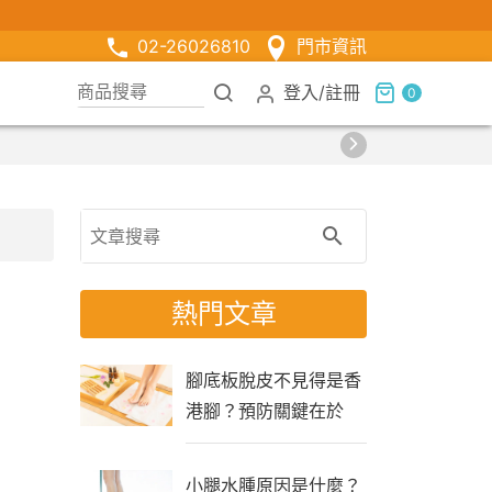
02-26026810
門市資訊
登入
/
註冊
0
熱門文章
腳底板脫皮不見得是香
港腳？預防關鍵在於
「生活習慣」
小腿水腫原因是什麼？