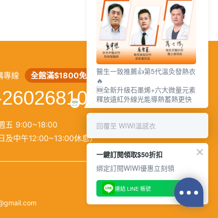
繁
│
简
醫生一致推薦👍第5代溫灸發熱衣
購專線
全館滿$1800免運
🔥
🆕全新升級石墨烯+六大微量元素
-26026810
釋放遠紅外線光能導熱蓄熱更快
五 9:00~18:00
回覆至 WIWI溫感衣
及中午12:00~13:00休息）
一鍵訂閱領取$50折扣
綁定訂閱WIWI優惠立刻領
連結 LINE 帳號
@gmail.com