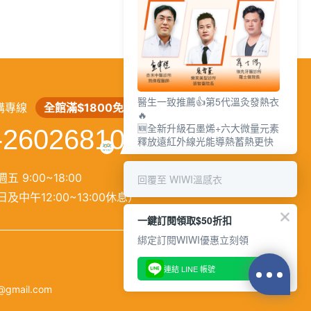
繁
│
简
醫生一致推薦👍第5代溫灸發熱衣
購專線
全館滿$1800免運
🔥
🆕全新升級石墨烯+六大微量元素
-26026810
釋放遠紅外線光能導熱蓄熱更快
五 9:00~18:00
回覆至 WIWI溫感衣
及中午12:00~13:00休息）
一鍵訂閱領取$50折扣
綁定訂閱WIWI優惠立刻領
連結 LINE 帳號
@gmail.com