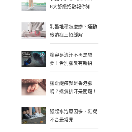
6大舒緩招數報你知
乳酸堆積怎麼辦？運動
後遺症三招緩解
腳容易流汗不再是惡
夢！吿別腳臭有新招
腳趾縫癢就是香港腳
嗎？透氣排汗是關鍵！
腳起水泡原因多，鞋襪
不合最常見