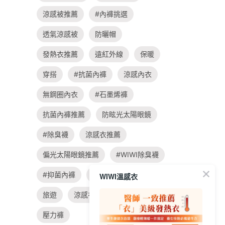
涼感被推薦
#內褲挑選
透氣涼感被
防曬帽
發熱衣推薦
遠紅外線
保暖
穿搭
#抗菌內褲
涼感內衣
無鋼圈內衣
#石墨烯褲
抗菌內褲推薦
防眩光太陽眼鏡
#除臭襪
涼感衣推薦
偏光太陽眼鏡推薦
#WIWI除臭襪
#抑菌內褲
親子
飲食
WIWI溫感衣
旅遊
涼感衣
#大學t穿搭
壓力褲