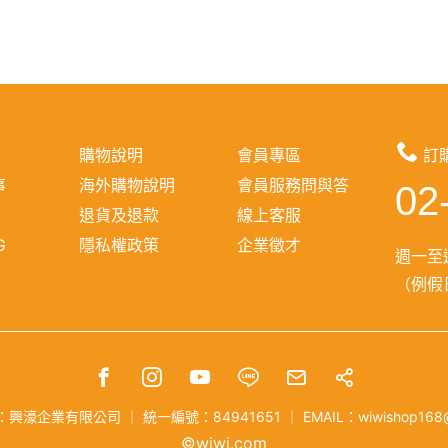
購物說明
會員專區
訂
事
海外購物說明
會員服務問與答
02
報
退貨及退款
線上客服
G
隱私權政策
企業徵才
週一至週
（例假日
：興濠企業有限公司
｜
統一編號：84941651
｜
EMAIL：wiwishop168
©wiwi.com