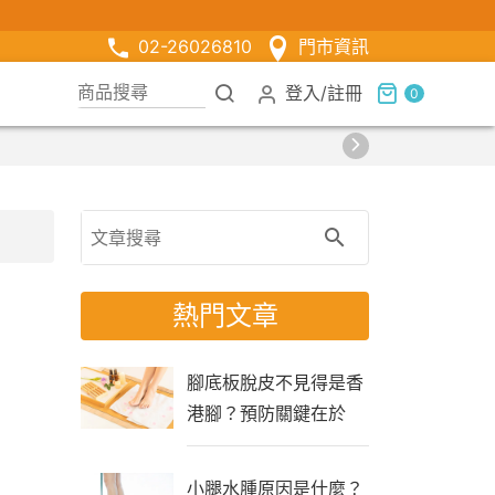
02-26026810
門市資訊
登入
/
註冊
0
熱門文章
腳底板脫皮不見得是香
港腳？預防關鍵在於
「生活習慣」
小腿水腫原因是什麼？