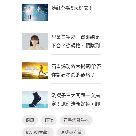
遠紅外線5大好處！
兒童口罩尺寸買來總是
不合？從規格、預購到
自製一次看懂！
石墨烯功效大揭密!解答
你對石墨烯的疑惑？
洗襪子三大問題一次搞
定！還你清新好襪，腳
臭不隨行
健康
運動
石墨烯發熱衣
#WIWI大學T
涼感被推薦