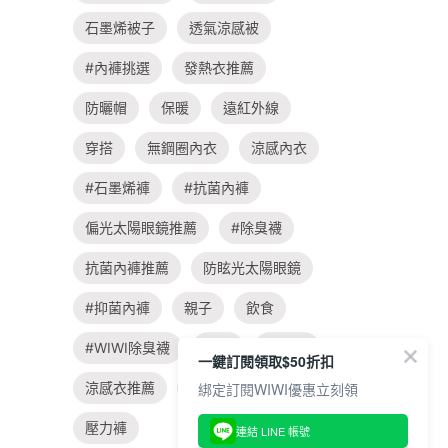
石墨烯被子
透氣涼感被
#內褲挑選
發熱衣推薦
防曬帽
保暖
遠紅外線
穿搭
無鋼圈內衣
涼感內衣
#石墨烯褲
#抗菌內褲
偏光太陽眼鏡推薦
#除臭襪
抗菌內褲推薦
防眩光太陽眼鏡
#抑菌內褲
親子
飲食
#WIWI除臭襪
旅遊
涼感衣
一鍵訂閱領取$50折扣
涼感衣推薦
#大學t穿搭
綁定訂閱WIWI優惠立刻領
壓力褲
連結 LINE 帳號