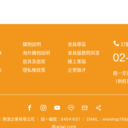
購物說明
會員專區
訂
事
海外購物說明
會員服務問與答
02
報
退貨及退款
線上客服
G
隱私權政策
企業徵才
週一至週
（例假日
：興濠企業有限公司
｜
統一編號：84941651
｜
EMAIL：wiwishop168
©wiwi.com