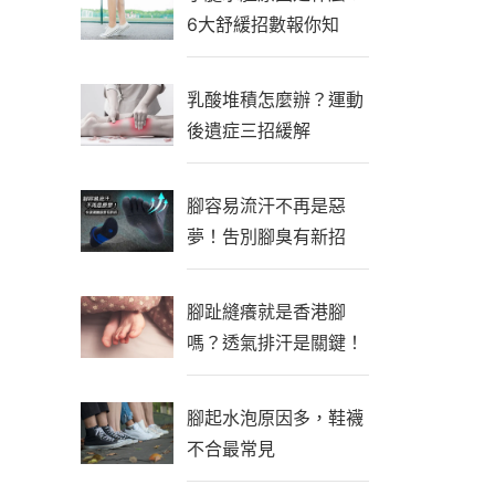
6大舒緩招數報你知
乳酸堆積怎麼辦？運動
後遺症三招緩解
腳容易流汗不再是惡
夢！吿別腳臭有新招
腳趾縫癢就是香港腳
嗎？透氣排汗是關鍵！
腳起水泡原因多，鞋襪
不合最常見