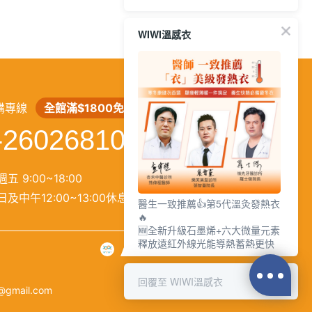
WIWI溫感衣
繁
│
简
購專線
全館滿$1800免運
-26026810
五 9:00~18:00
及中午12:00~13:00休息）
醫生一致推薦👍第5代溫灸發熱衣
🔥
🆕全新升級石墨烯+六大微量元素
釋放遠紅外線光能導熱蓄熱更快
回覆至 WIWI溫感衣
@gmail.com