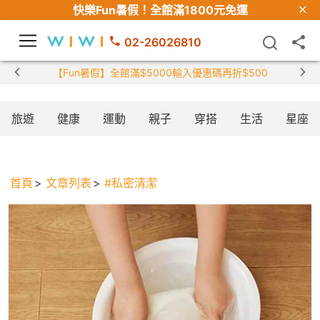
快樂Fun暑假！
全館滿1800元免運
02-26026810
【Fun暑假】全館滿$5000輸入優惠碼再折$500
旅遊
健康
運動
親子
穿搭
生活
星座
首頁
文章列表
#私密清潔