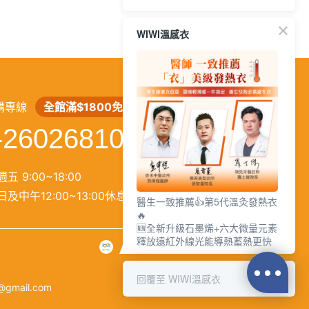
WIWI溫感衣
繁
│
简
購專線
全館滿$1800免運
-26026810
五 9:00~18:00
及中午12:00~13:00休息）
醫生一致推薦👍第5代溫灸發熱衣
🔥
🆕全新升級石墨烯+六大微量元素
釋放遠紅外線光能導熱蓄熱更快
回覆至 WIWI溫感衣
@gmail.com