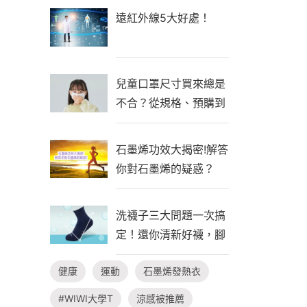
遠紅外線5大好處！
兒童口罩尺寸買來總是
不合？從規格、預購到
自製一次看懂！
石墨烯功效大揭密!解答
你對石墨烯的疑惑？
洗襪子三大問題一次搞
定！還你清新好襪，腳
臭不隨行
健康
運動
石墨烯發熱衣
#WIWI大學T
涼感被推薦