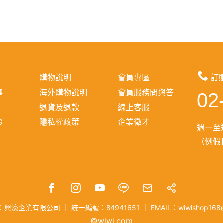
購物說明
會員專區
訂
事
海外購物說明
會員服務問與答
02
報
退貨及退款
線上客服
G
隱私權政策
企業徵才
週一至週
（例假日
：興濠企業有限公司
｜
統一編號：84941651
｜
EMAIL：wiwishop168
©wiwi.com