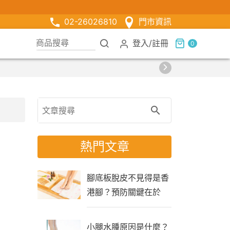
02-26026810
門市資訊
登入
/
註冊
0
熱門文章
腳底板脫皮不見得是香
港腳？預防關鍵在於
「生活習慣」
小腿水腫原因是什麼？