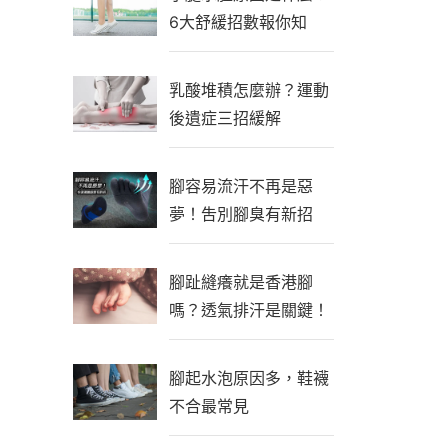
6大舒緩招數報你知
乳酸堆積怎麼辦？運動
後遺症三招緩解
腳容易流汗不再是惡
夢！吿別腳臭有新招
腳趾縫癢就是香港腳
嗎？透氣排汗是關鍵！
腳起水泡原因多，鞋襪
不合最常見