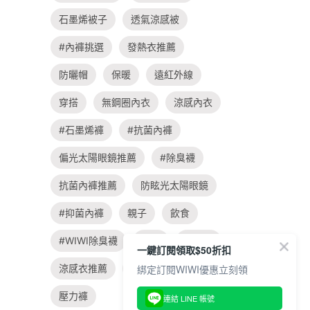
石墨烯被子
透氣涼感被
#內褲挑選
發熱衣推薦
防曬帽
保暖
遠紅外線
穿搭
無鋼圈內衣
涼感內衣
#石墨烯褲
#抗菌內褲
偏光太陽眼鏡推薦
#除臭襪
抗菌內褲推薦
防眩光太陽眼鏡
#抑菌內褲
親子
飲食
#WIWI除臭襪
旅遊
涼感衣
一鍵訂閱領取$50折扣
涼感衣推薦
#大學t穿搭
綁定訂閱WIWI優惠立刻領
壓力褲
連結 LINE 帳號