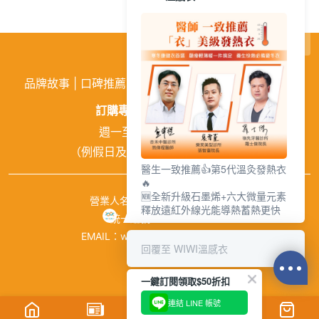
繁
│
简
品牌故事
|
口碑推薦
|
購物需知
|
活動訊息
|
企業徵才
訂購專線:
02-26026810
週一至週五 9:00~18:00
（例假日及中午12:00~13:00休息）
醫生一致推薦👍第5代溫灸發熱衣
🔥
🆕全新升級石墨烯+六大微量元素
營業人名稱：興濠企業有限公司
釋放遠紅外線光能導熱蓄熱更快
統一編號：84941651
EMAIL：wiwishop168@gmail.com
回覆至 WIWI溫感衣
©wiwi.com
一鍵訂閱領取$50折扣
連結 LINE 帳號