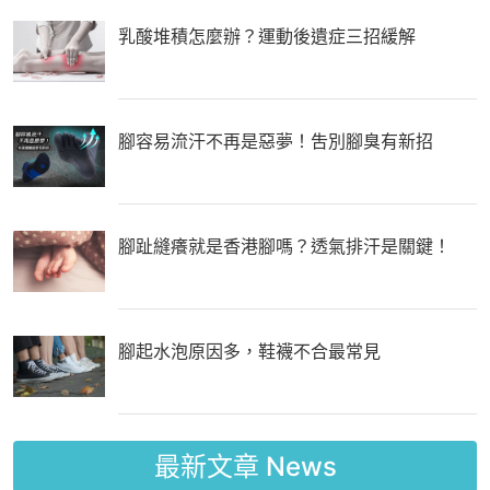
乳酸堆積怎麼辦？運動後遺症三招緩解
腳容易流汗不再是惡夢！吿別腳臭有新招
腳趾縫癢就是香港腳嗎？透氣排汗是關鍵！
腳起水泡原因多，鞋襪不合最常見
最新文章
News