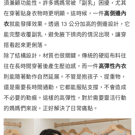
須兼顧功能性。許多媽媽常被「副乳」困擾，尤其
在穿著貼身衣物時更明顯。這時候，一件
高側邊內
衣
就能發揮效果。透過 13 公分加高的側邊設計，它
能完整收覆副乳，避免腋下擠肉的情況出現，讓穿
搭看起來更俐落。
除了結構設計，材質也很關鍵。傳統的硬挺布料往
往在長時間穿著後產生壓迫感，而一件
高彈性內衣
則能隨著動作自然延展。不管是抱孩子、提重物，
還是需要長時間通勤，它都能服貼支撐，不會造成
不必要的勒痕。這樣的高彈性，對於需要靈活行動
的媽媽們來說，正好解決了日常痛點。