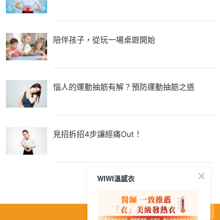
陪伴孩子，從玩一場桌遊開始
惱人的運動抽筋有解？預防運動抽筋之道
見招拆招4步讓經痛Out！
WIWI溫感衣
繁
│
简