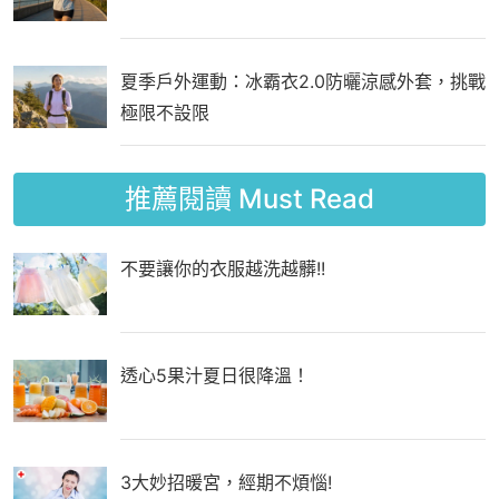
夏季戶外運動：冰霸衣2.0防曬涼感外套，挑戰
極限不設限
推薦閱讀
Must Read
不要讓你的衣服越洗越髒!!
透心5果汁夏日很降溫！
3大妙招暖宮，經期不煩惱!