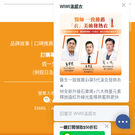
WIWI溫感衣
繁
│
简
品牌故事
|
口碑推薦
|
購物需知
|
活動訊息
|
企業徵才
訂購專線:
02-26026810
週一至週五 9:00~18:00
（例假日及中午12:00~13:00休息）
醫生一致推薦👍第5代溫灸發熱衣
🔥
🆕全新升級石墨烯+六大微量元素
營業人名稱：興濠企業有限公司
釋放遠紅外線光能導熱蓄熱更快
統一編號：84941651
EMAIL：wiwishop168@gmail.com
回覆至 WIWI溫感衣
©wiwi.com
一鍵訂閱領取$50折扣