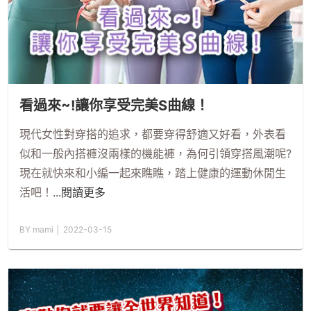
看過來~!讓你享受完美S曲線！
現代女性對穿搭的追求，都要穿得舒適又好看，外表看
似和一般內搭褲沒兩樣的機能褲，為何引領穿搭風潮呢?
現在就快來和小編一起來瞧瞧，踏上健康的運動休閒生
活吧！
...閱讀更多
BY mami │ 2022-03-15