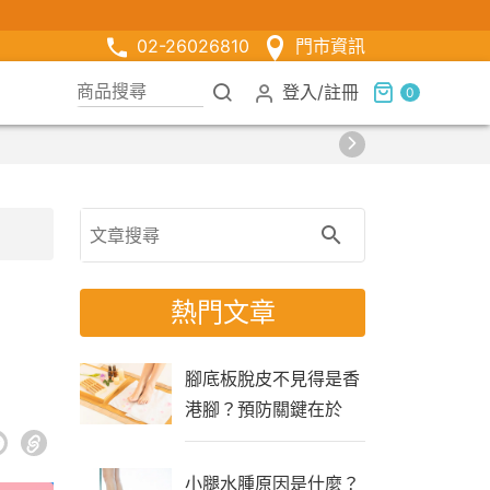
02-26026810
門市資訊
登入
/
註冊
0
熱門文章
腳底板脫皮不見得是香
港腳？預防關鍵在於
「生活習慣」
小腿水腫原因是什麼？