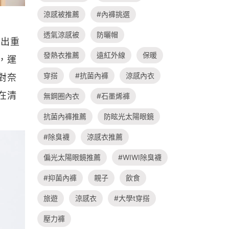
涼感被推薦
#內褲挑選
透氣涼感被
防曬帽
測出重
發熱衣推薦
遠紅外線
保暖
，運
穿搭
#抗菌內褲
涼感內衣
對奈
在清
無鋼圈內衣
#石墨烯褲
抗菌內褲推薦
防眩光太陽眼鏡
#除臭襪
涼感衣推薦
偏光太陽眼鏡推薦
#WIWI除臭襪
#抑菌內褲
親子
飲食
旅遊
涼感衣
#大學t穿搭
壓力褲