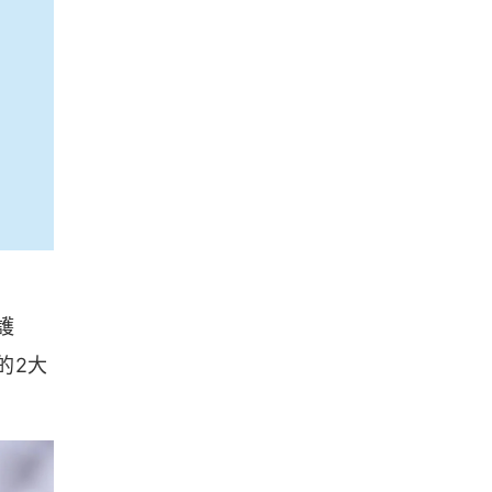
護
的2大