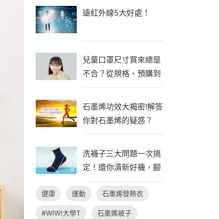
遠紅外線5大好處！
兒童口罩尺寸買來總是
不合？從規格、預購到
自製一次看懂！
石墨烯功效大揭密!解答
你對石墨烯的疑惑？
洗襪子三大問題一次搞
定！還你清新好襪，腳
臭不隨行
健康
運動
石墨烯發熱衣
#WIWI大學T
石墨烯被子