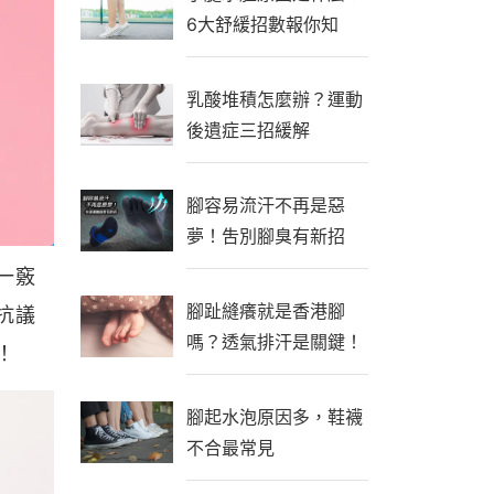
6大舒緩招數報你知
乳酸堆積怎麼辦？運動
後遺症三招緩解
腳容易流汗不再是惡
夢！吿別腳臭有新招
一竅
腳趾縫癢就是香港腳
抗議
嗎？透氣排汗是關鍵！
！
腳起水泡原因多，鞋襪
不合最常見