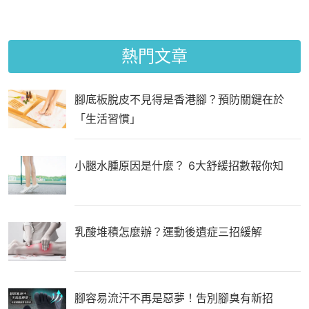
熱門文章
腳底板脫皮不見得是香港腳？預防關鍵在於
「生活習慣」
小腿水腫原因是什麼？ 6大舒緩招數報你知
乳酸堆積怎麼辦？運動後遺症三招緩解
腳容易流汗不再是惡夢！吿別腳臭有新招