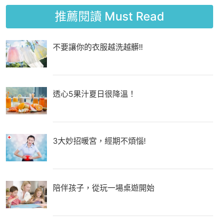
推薦閱讀
Must Read
不要讓你的衣服越洗越髒!!
透心5果汁夏日很降溫！
3大妙招暖宮，經期不煩惱!
陪伴孩子，從玩一場桌遊開始