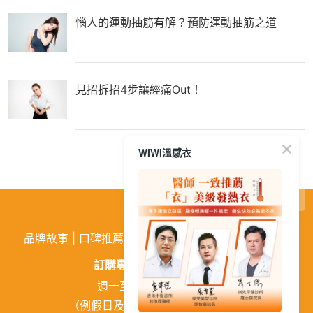
惱人的運動抽筋有解？預防運動抽筋之道
見招拆招4步讓經痛Out！
WIWI溫感衣
繁
│
简
品牌故事
|
口碑推薦
|
購物需知
|
活動訊息
|
企業徵才
訂購專線:
02-26026810
週一至週五 9:00~18:00
（例假日及中午12:00~13:00休息）