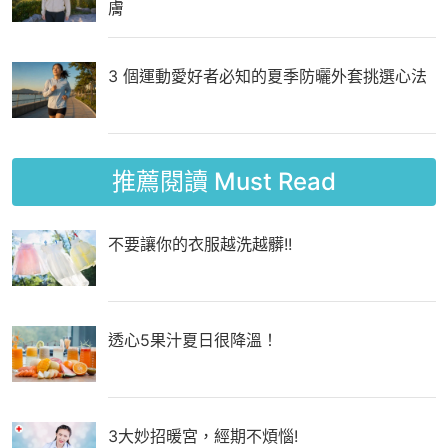
膚
3 個運動愛好者必知的夏季防曬外套挑選心法
推薦閱讀
Must Read
不要讓你的衣服越洗越髒!!
透心5果汁夏日很降溫！
3大妙招暖宮，經期不煩惱!