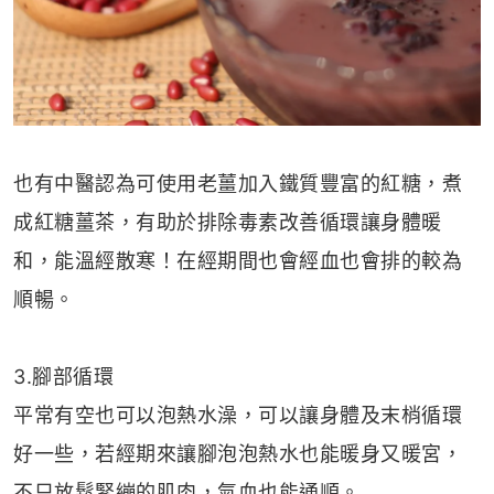
也有中醫認為可使用老薑加入鐵質豐富的紅糖，煮
成紅糖薑茶，有助於排除毒素改善循環讓身體暖
和，能溫經散寒！在經期間也會經血也會排的較為
順暢。
3.腳部循環
平常有空也可以泡熱水澡，可以讓身體及末梢循環
好一些，若經期來讓腳泡泡熱水也能暖身又暖宮，
不只放鬆緊繃的肌肉，氣血也能通順。