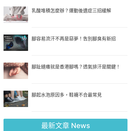
乳酸堆積怎麼辦？運動後遺症三招緩解
腳容易流汗不再是惡夢！吿別腳臭有新招
腳趾縫癢就是香港腳嗎？透氣排汗是關鍵！
腳起水泡原因多，鞋襪不合最常見
最新文章
News