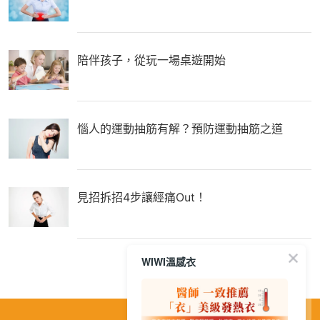
陪伴孩子，從玩一場桌遊開始
惱人的運動抽筋有解？預防運動抽筋之道
見招拆招4步讓經痛Out！
WIWI溫感衣
繁
│
简