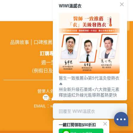
WIWI溫感衣
繁
│
简
品牌故事
|
口碑推薦
|
購物需知
|
活動訊息
|
企業徵才
訂購專線:
02-26026810
週一至週五 9:00~18:00
（例假日及中午12:00~13:00休息）
醫生一致推薦👍第5代溫灸發熱衣
🔥
🆕全新升級石墨烯+六大微量元素
營業人名稱：興濠企業有限公司
釋放遠紅外線光能導熱蓄熱更快
統一編號：84941651
EMAIL：wiwishop168@gmail.com
回覆至 WIWI溫感衣
©wiwi.com
一鍵訂閱領取$50折扣