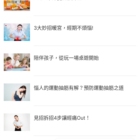
3大妙招暖宮，經期不煩惱!
陪伴孩子，從玩一場桌遊開始
惱人的運動抽筋有解？預防運動抽筋之道
見招拆招4步讓經痛Out！