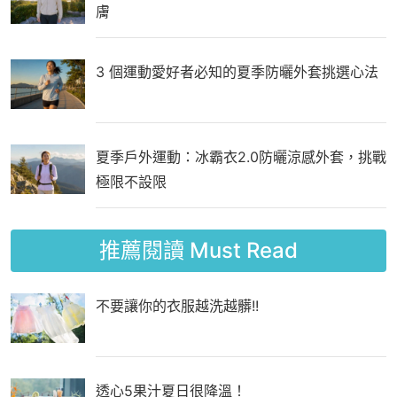
膚
3 個運動愛好者必知的夏季防曬外套挑選心法
夏季戶外運動：冰霸衣2.0防曬涼感外套，挑戰
極限不設限
推薦閱讀
Must Read
不要讓你的衣服越洗越髒!!
透心5果汁夏日很降溫！