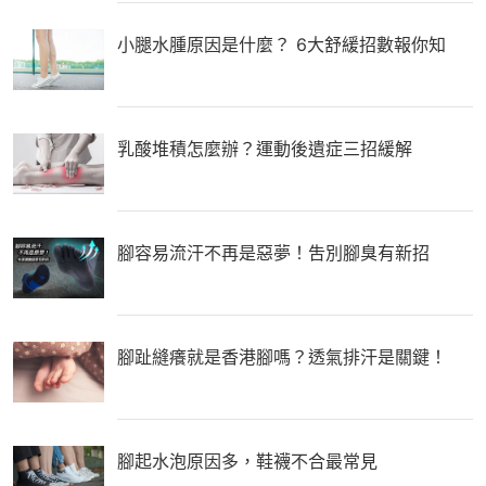
小腿水腫原因是什麼？ 6大舒緩招數報你知
乳酸堆積怎麼辦？運動後遺症三招緩解
腳容易流汗不再是惡夢！吿別腳臭有新招
腳趾縫癢就是香港腳嗎？透氣排汗是關鍵！
腳起水泡原因多，鞋襪不合最常見