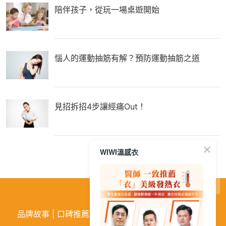
陪伴孩子，從玩一場桌遊開始
惱人的運動抽筋有解？預防運動抽筋之道
見招拆招4步讓經痛Out！
WIWI溫感衣
繁
│
简
品牌故事
|
口碑推薦
|
購物需知
|
活動訊息
|
企業徵才