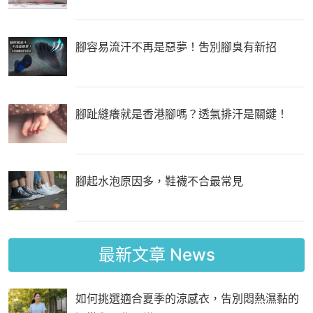
腳容易流汗不再是惡夢！吿別腳臭有新招
腳趾縫癢就是香港腳嗎？透氣排汗是關鍵！
腳起水泡原因多，鞋襪不合最常見
最新文章
News
如何挑選適合夏季的涼感衣，告別悶熱濕黏的