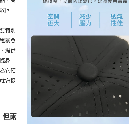
品，會
放回
要特別
程就會
，提供
隨身
為它預
就會提
，但兩