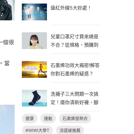
遠紅外線5大好處！
兒童口罩尺寸買來總是
一個很
不合？從規格、預購到
自製一次看懂！
。當
石墨烯功效大揭密!解答
你對石墨烯的疑惑？
洗襪子三大問題一次搞
定！還你清新好襪，腳
臭不隨行
健康
運動
石墨烯發熱衣
#WIWI大學T
涼感被推薦