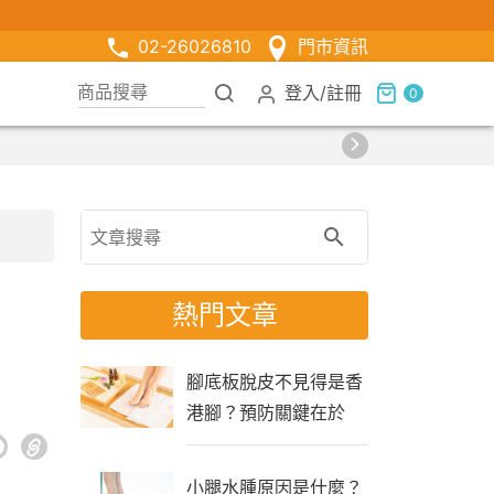
02-26026810
門市資訊
登入
/
註冊
0
【限時組合】買2
熱門文章
腳底板脫皮不見得是香
港腳？預防關鍵在於
「生活習慣」
小腿水腫原因是什麼？