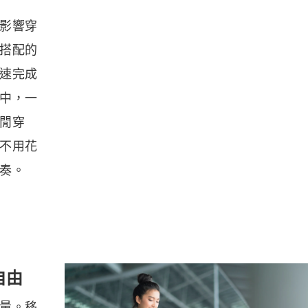
影響穿
搭配的
速完成
中，一
閒穿
不用花
奏。
自由
量。移