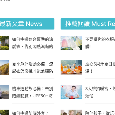
最新文章
News
推薦閱讀
Must R
如何挑選適合夏季的涼
不要讓你的衣服
感衣，告別悶熱濕黏的
髒!!
通勤與工作日常？
夏季戶外活動必備！涼
透心5果汁夏日
感衣怎麼挑才能兼顧防
溫！
曬與舒適？
機車通勤族必備：告別
3大妙招暖宮，
悶熱黏膩，UPF50+防
煩惱!
曬涼感外套，夏日通勤
新選擇
如何挑選防曬外套？
陪伴孩子，從玩