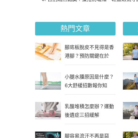
熱門文章
腳底板脫皮不見得是香
港腳？預防關鍵在於
「生活習慣」
小腿水腫原因是什麼？
6大舒緩招數報你知
乳酸堆積怎麼辦？運動
後遺症三招緩解
腳容易流汗不再是惡