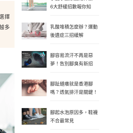
6大舒緩招數報你知
選擇
乳酸堆積怎麼辦？運動
越多
後遺症三招緩解
腳容易流汗不再是惡
夢！吿別腳臭有新招
腳趾縫癢就是香港腳
嗎？透氣排汗是關鍵！
腳起水泡原因多，鞋襪
不合最常見