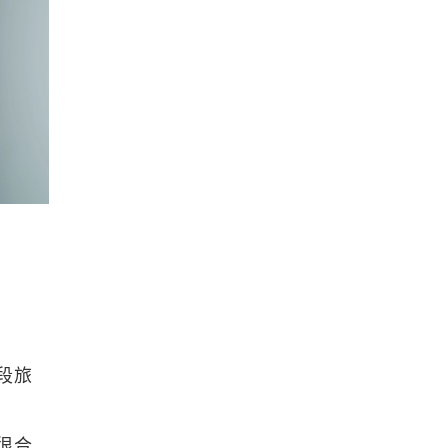
段旅
很合