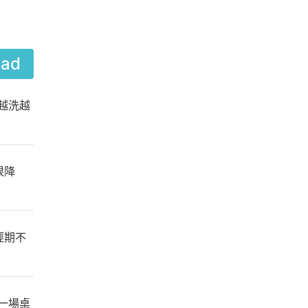
ead
越洗越
很降
經期不
一場桌