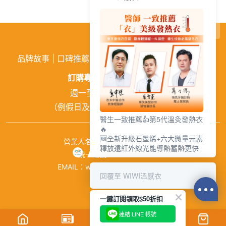
繁
│
简
品牌故事
|
口碑推薦
|
購物需知
|
活動訊息
|
企業徵才
訂購專線:
02-26026810
週一至週五 9:00~18:00
（例假日及中午12:00~13:00休息）
醫生一致推薦👍第5代溫灸發熱衣
🔥
🆕全新升級石墨烯+六大微量元素
營業人名稱：興濠企業有限公司
釋放遠紅外線光能導熱蓄熱更快
統一編號：84941651
EMAIL：wiwishop168@gmail.com
回覆至 WIWI溫感衣
©wiwi.com
一鍵訂閱領取$50折扣
連結 LINE 帳號