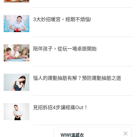
3大妙招暖宮，經期不煩惱!
陪伴孩子，從玩一場桌遊開始
惱人的運動抽筋有解？預防運動抽筋之道
見招拆招4步讓經痛Out！
WIWI溫感衣