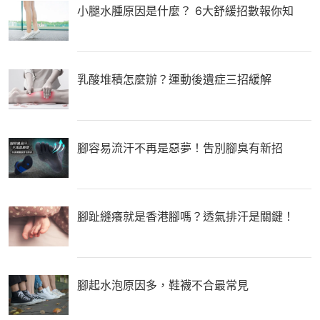
小腿水腫原因是什麼？ 6大舒緩招數報你知
乳酸堆積怎麼辦？運動後遺症三招緩解
腳容易流汗不再是惡夢！吿別腳臭有新招
腳趾縫癢就是香港腳嗎？透氣排汗是關鍵！
腳起水泡原因多，鞋襪不合最常見