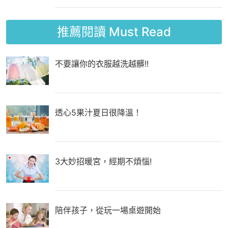
推薦閱讀
Must Read
不要讓你的衣服越洗越髒!!
透心5果汁夏日很降溫！
3大妙招暖宮，經期不煩惱!
陪伴孩子，從玩一場桌遊開始