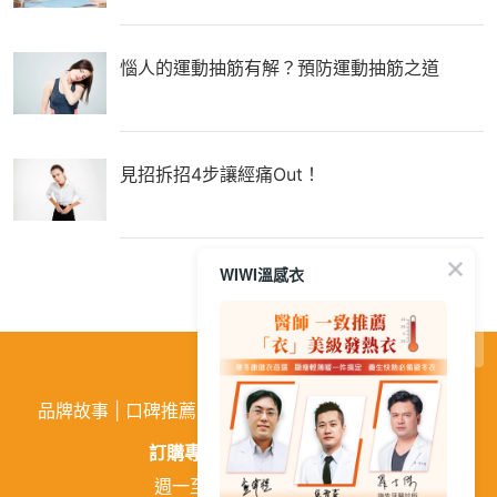
惱人的運動抽筋有解？預防運動抽筋之道
見招拆招4步讓經痛Out！
WIWI溫感衣
繁
│
简
品牌故事
|
口碑推薦
|
購物需知
|
活動訊息
|
企業徵才
訂購專線:
02-26026810
週一至週五 9:00~18:00