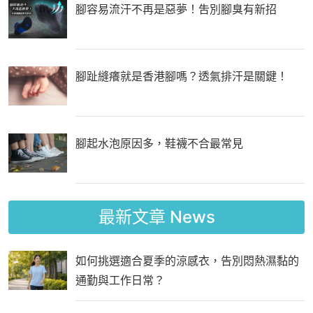
腳容易流汗不再是惡夢！吿別腳臭有新招
腳趾縫癢就是香港腳嗎？透氣排汗是關鍵！
腳起水泡原因多，鞋襪不合最常見
最新文章
News
如何挑選適合夏季的涼感衣，告別悶熱濕黏的
通勤與工作日常？