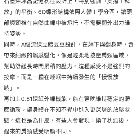
石墨烯冰晶記憶枕在設計上，特別強調「支撐＋釋
放」的平衡。6D蝶形結構依照人體工學分區，讓頭
部與頸椎在自然曲線中被承托，不需要額外出力維
持姿勢。
同時，A級流線立體豆豆設計，在躺下與翻身時，會
帶來細緻的觸感變化，像是輕柔地按壓肩頸區域，
幫助舒緩長時間累積的壓力。這種感受不是強烈的
按摩，而是一種在睡眠中持續發生的「慢慢放
鬆」。
再加上0.81遠紅外線機能，能在整晚維持穩定的體
感循環，讓身體在不知不覺中進入更深層的放鬆狀
態。這也是為什麼，有些人會發現，換了枕頭後，
醒來的肩頸感受明顯不同。