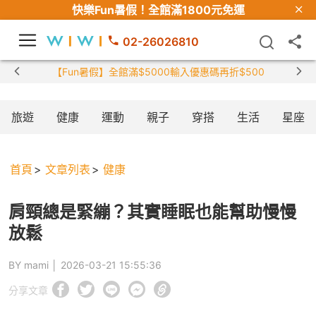
快樂Fun暑假！
全館滿1800元免運
02-26026810
【限時組合】
旅遊
健康
運動
親子
穿搭
生活
星座
首頁
文章列表
健康
肩頸總是緊繃？其實睡眠也能幫助慢慢
放鬆
BY mami │
2026-03-21 15:55:36
分享文章