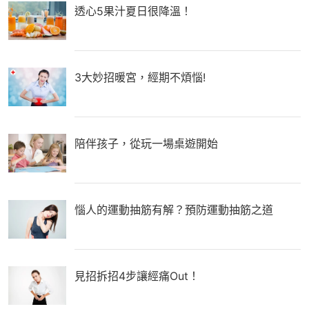
透心5果汁夏日很降溫！
3大妙招暖宮，經期不煩惱!
陪伴孩子，從玩一場桌遊開始
惱人的運動抽筋有解？預防運動抽筋之道
見招拆招4步讓經痛Out！