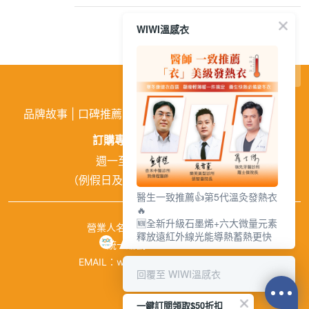
WIWI溫感衣
繁
│
简
品牌故事
|
口碑推薦
|
購物需知
|
活動訊息
|
企業徵才
訂購專線:
02-26026810
週一至週五 9:00~18:00
（例假日及中午12:00~13:00休息）
醫生一致推薦👍第5代溫灸發熱衣
🔥
🆕全新升級石墨烯+六大微量元素
營業人名稱：興濠企業有限公司
釋放遠紅外線光能導熱蓄熱更快
統一編號：84941651
EMAIL：wiwishop168@gmail.com
回覆至 WIWI溫感衣
©wiwi.com
一鍵訂閱領取$50折扣