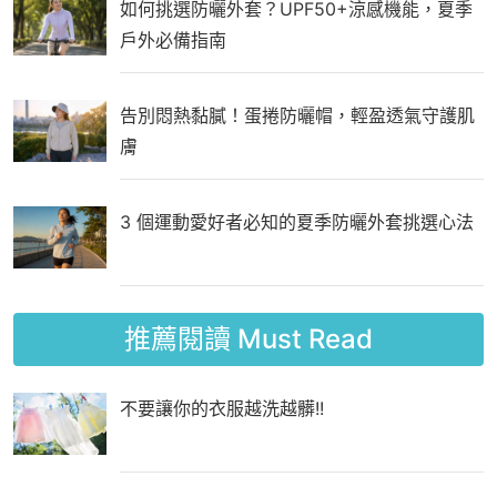
如何挑選防曬外套？UPF50+涼感機能，夏季
戶外必備指南
告別悶熱黏膩！蛋捲防曬帽，輕盈透氣守護肌
膚
3 個運動愛好者必知的夏季防曬外套挑選心法
推薦閱讀
Must Read
不要讓你的衣服越洗越髒!!