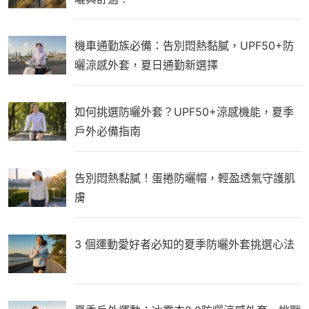
機車通勤族必備：告別悶熱黏膩，UPF50+防
曬涼感外套，夏日通勤新選擇
如何挑選防曬外套？UPF50+涼感機能，夏季
戶外必備指南
告別悶熱黏膩！蛋捲防曬帽，輕盈透氣守護肌
膚
3 個運動愛好者必知的夏季防曬外套挑選心法