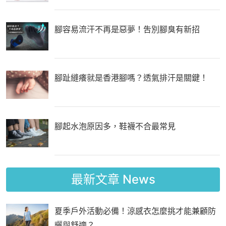
腳容易流汗不再是惡夢！吿別腳臭有新招
腳趾縫癢就是香港腳嗎？透氣排汗是關鍵！
腳起水泡原因多，鞋襪不合最常見
最新文章
News
夏季戶外活動必備！涼感衣怎麼挑才能兼顧防
曬與舒適？