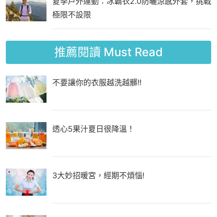
夏季戶外運動：冰霸衣2.0防曬涼感外套，挑戰
極限不設限
推薦閱讀
Must Read
不要讓你的衣服越洗越髒!!
透心5果汁夏日很降溫！
3大妙招暖宮，經期不煩惱!