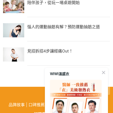
陪伴孩子，從玩一場桌遊開始
惱人的運動抽筋有解？預防運動抽筋之道
見招拆招4步讓經痛Out！
WIWI溫感衣
繁
│
简
品牌故事
|
口碑推薦
|
購物需知
|
活動訊息
|
企業徵才