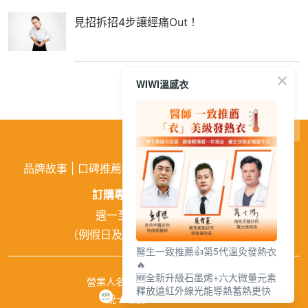
見招拆招4步讓經痛Out！
WIWI溫感衣
繁
│
简
品牌故事
|
口碑推薦
|
購物需知
|
活動訊息
|
企業徵才
訂購專線:
02-26026810
週一至週五 9:00~18:00
（例假日及中午12:00~13:00休息）
醫生一致推薦👍第5代溫灸發熱衣
🔥
🆕全新升級石墨烯+六大微量元素
營業人名稱：興濠企業有限公司
釋放遠紅外線光能導熱蓄熱更快
統一編號：84941651