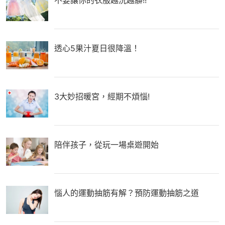
不要讓你的衣服越洗越髒!!
透心5果汁夏日很降溫！
3大妙招暖宮，經期不煩惱!
陪伴孩子，從玩一場桌遊開始
惱人的運動抽筋有解？預防運動抽筋之道