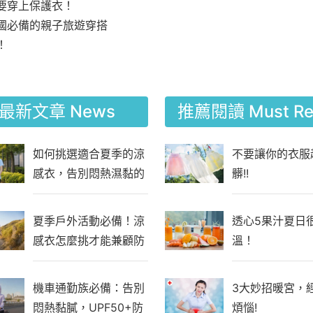
要穿上保護衣！
國必備的親子旅遊穿搭
！
最新文章
News
推薦閱讀
Must R
如何挑選適合夏季的涼
不要讓你的衣服
感衣，告別悶熱濕黏的
髒!!
通勤與工作日常？
夏季戶外活動必備！涼
透心5果汁夏日
感衣怎麼挑才能兼顧防
溫！
曬與舒適？
機車通勤族必備：告別
3大妙招暖宮，
悶熱黏膩，UPF50+防
煩惱!