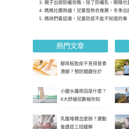
親子出遊防曬攻略，除了防曬乳，眼睛也
媽媽社團熱議！兒童發熱衣推薦，冬季出
媽咪們看這邊，兒童防疫不能不知道的事
熱門文章
腳底板脫皮不見得是香
港腳？預防關鍵在於
「生活習慣」
小腿水腫原因是什麼？
6大舒緩招數報你知
乳酸堆積怎麼辦？運動
後遺症三招緩解