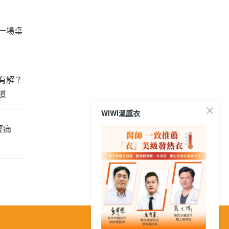
一場桌
有解？
道
WIWI溫感衣
經痛
繁
│
简