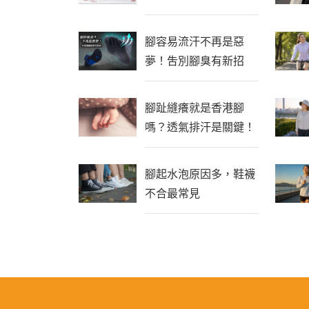
腳容易流汗不再是惡
夢！吿別腳臭有新招
腳趾縫癢就是香港腳
嗎？透氣排汗是關鍵！
腳起水泡原因多，鞋襪
不合最常見