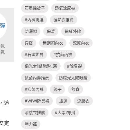
石墨烯被子
透氣涼感被
#內褲挑選
發熱衣推薦
防曬帽
保暖
遠紅外線
穿搭
無鋼圈內衣
涼感內衣
#石墨烯褲
#抗菌內褲
偏光太陽眼鏡推薦
#除臭襪
抗菌內褲推薦
防眩光太陽眼鏡
#抑菌內褲
親子
飲食
#WIWI除臭襪
旅遊
涼感衣
，這
涼感衣推薦
#大學t穿搭
安定
壓力褲