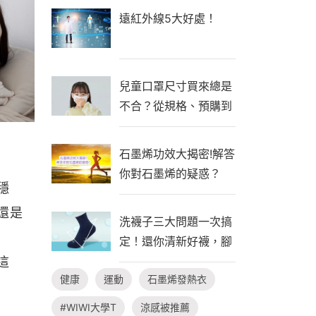
遠紅外線5大好處！
兒童口罩尺寸買來總是
不合？從規格、預購到
自製一次看懂！
石墨烯功效大揭密!解答
你對石墨烯的疑惑？
穩
還是
洗襪子三大問題一次搞
定！還你清新好襪，腳
臭不隨行
這
健康
運動
石墨烯發熱衣
#WIWI大學T
涼感被推薦