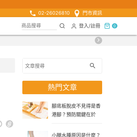
02-26026810
門市資訊
登入
/
註冊
0
熱門文章
腳底板脫皮不見得是香
港腳？預防關鍵在於
「生活習慣」
小腿水腫原因是什麼？