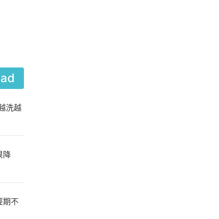
ead
越洗越
很降
經期不