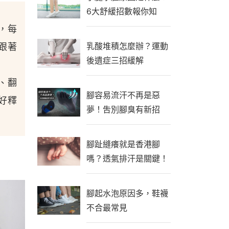
6大舒緩招數報你知
，每
乳酸堆積怎麼辦？運動
跟著
後遺症三招緩解
、翻
腳容易流汗不再是惡
好釋
夢！吿別腳臭有新招
腳趾縫癢就是香港腳
嗎？透氣排汗是關鍵！
腳起水泡原因多，鞋襪
不合最常見