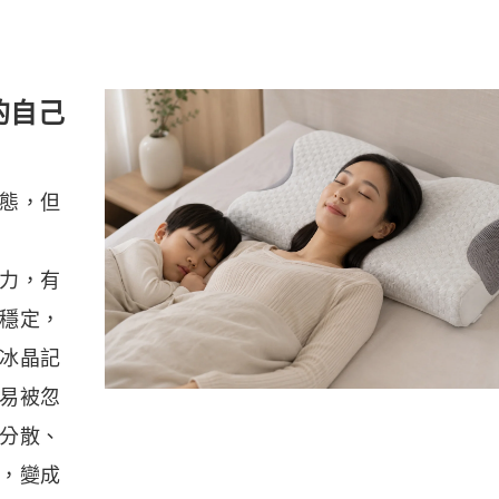
的自己
態，但
力，有
穩定，
冰晶記
易被忽
分散、
，變成