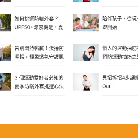
曬涼感外套，夏日通勤
新選擇
如何挑選防曬外套？
陪伴孩子，從玩
UPF50+涼感機能，夏
遊開始
季戶外必備指南
告別悶熱黏膩！蛋捲防
惱人的運動抽筋
曬帽，輕盈透氣守護肌
預防運動抽筋之
膚
3 個運動愛好者必知的
見招拆招4步讓
夏季防曬外套挑選心法
Out！