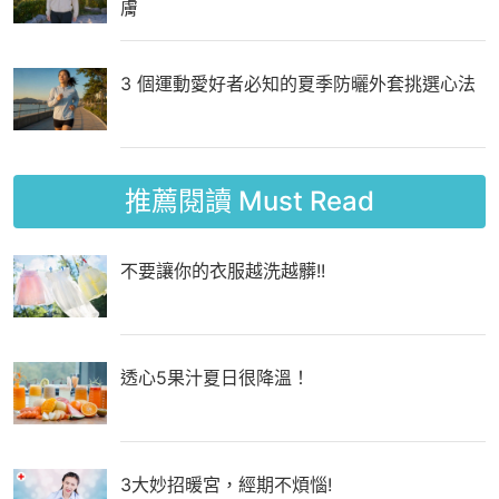
膚
3 個運動愛好者必知的夏季防曬外套挑選心法
推薦閱讀
Must Read
不要讓你的衣服越洗越髒!!
透心5果汁夏日很降溫！
3大妙招暖宮，經期不煩惱!