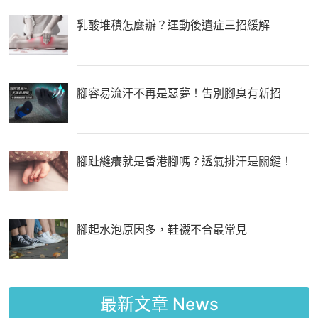
乳酸堆積怎麼辦？運動後遺症三招緩解
腳容易流汗不再是惡夢！吿別腳臭有新招
腳趾縫癢就是香港腳嗎？透氣排汗是關鍵！
腳起水泡原因多，鞋襪不合最常見
最新文章
News