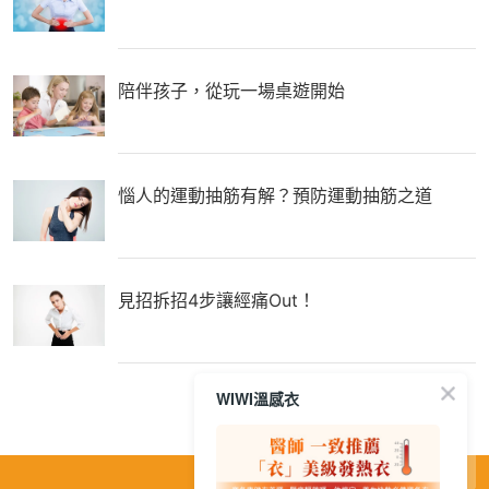
陪伴孩子，從玩一場桌遊開始
惱人的運動抽筋有解？預防運動抽筋之道
見招拆招4步讓經痛Out！
WIWI溫感衣
繁
│
简