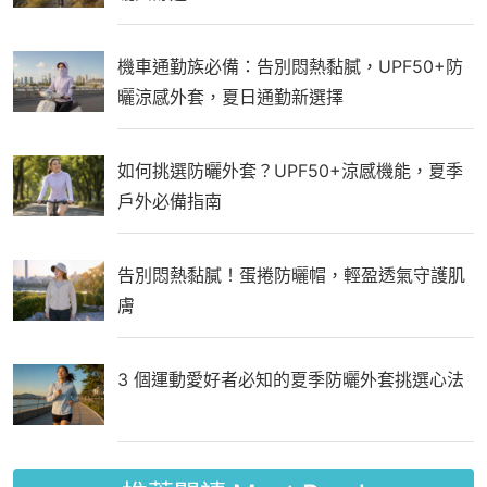
機車通勤族必備：告別悶熱黏膩，UPF50+防
曬涼感外套，夏日通勤新選擇
如何挑選防曬外套？UPF50+涼感機能，夏季
戶外必備指南
告別悶熱黏膩！蛋捲防曬帽，輕盈透氣守護肌
膚
3 個運動愛好者必知的夏季防曬外套挑選心法