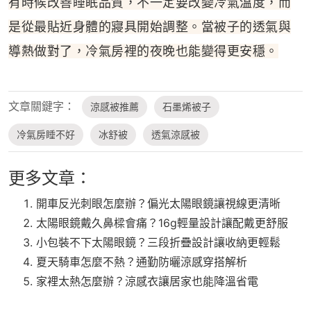
有時候改善睡眠品質，不一定要改變冷氣溫度，而
是從最貼近身體的寢具開始調整。當被子的透氣與
導熱做對了，冷氣房裡的夜晚也能變得更安穩。
文章關鍵字：
涼感被推薦
石墨烯被子
冷氣房睡不好
冰舒被
透氣涼感被
更多文章：
開車反光刺眼怎麼辦？偏光太陽眼鏡讓視線更清晰
太陽眼鏡戴久鼻樑會痛？16g輕量設計讓配戴更舒服
小包裝不下太陽眼鏡？三段折疊設計讓收納更輕鬆
夏天騎車怎麼不熱？通勤防曬涼感穿搭解析
家裡太熱怎麼辦？涼感衣讓居家也能降溫省電