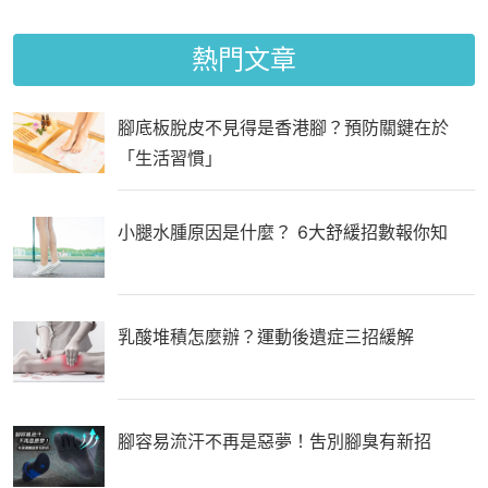
熱門文章
腳底板脫皮不見得是香港腳？預防關鍵在於
「生活習慣」
小腿水腫原因是什麼？ 6大舒緩招數報你知
乳酸堆積怎麼辦？運動後遺症三招緩解
腳容易流汗不再是惡夢！吿別腳臭有新招