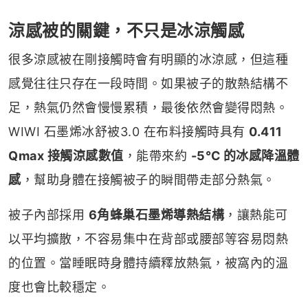
涼感被的關鍵，不只是冰涼觸感
很多涼感被在剛接觸時會有明顯的冰涼感，但這種
感覺往往只存在一段時間。如果被子的散熱結構不
足，熱氣仍然會慢慢累積，最後依然會變得悶熱。
WIWI 石墨烯冰舒被3.0 在布料接觸時具有
0.411
Qmax 接觸涼感數值
，能帶來約
-5
℃
的冰感降溫體
感
，幫助身體在接觸被子的瞬間帶走部分熱氣。
被子內部採用
6角蜂巢石墨烯導熱結構
，讓熱能可
以平均擴散，不容易集中在背部或腰部等容易悶熱
的位置。當睡眠時身體持續釋放熱氣，被窩內的溫
度也會比較穩定。