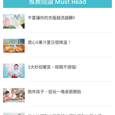
推薦閱讀
Must Read
不要讓你的衣服越洗越髒!!
透心5果汁夏日很降溫！
3大妙招暖宮，經期不煩惱!
陪伴孩子，從玩一場桌遊開始