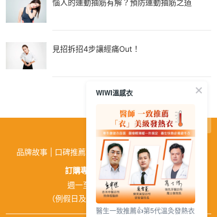
惱人的運動抽筋有解？預防運動抽筋之道
見招拆招4步讓經痛Out！
WIWI溫感衣
繁
│
简
品牌故事
|
口碑推薦
|
購物需知
|
活動訊息
|
企業徵才
訂購專線:
02-26026810
週一至週五 9:00~18:00
（例假日及中午12:00~13:00休息）
醫生一致推薦👍第5代溫灸發熱衣