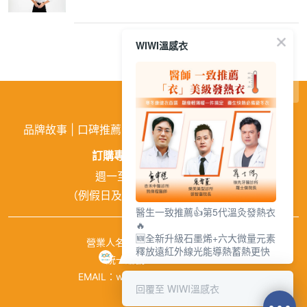
WIWI溫感衣
繁
│
简
品牌故事
|
口碑推薦
|
購物需知
|
活動訊息
|
企業徵才
訂購專線:
02-26026810
週一至週五 9:00~18:00
（例假日及中午12:00~13:00休息）
醫生一致推薦👍第5代溫灸發熱衣
🔥
🆕全新升級石墨烯+六大微量元素
營業人名稱：興濠企業有限公司
釋放遠紅外線光能導熱蓄熱更快
統一編號：84941651
EMAIL：wiwishop168@gmail.com
回覆至 WIWI溫感衣
©wiwi.com