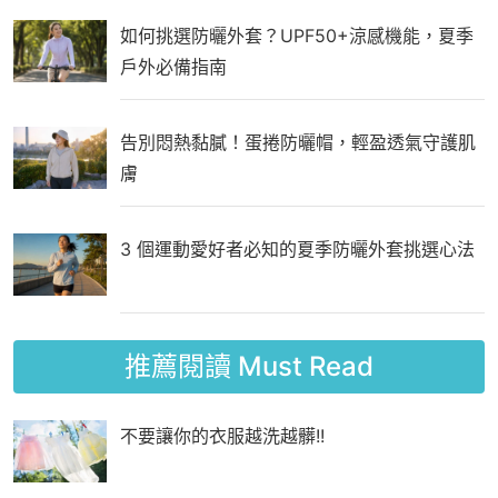
如何挑選防曬外套？UPF50+涼感機能，夏季
戶外必備指南
告別悶熱黏膩！蛋捲防曬帽，輕盈透氣守護肌
膚
3 個運動愛好者必知的夏季防曬外套挑選心法
推薦閱讀
Must Read
不要讓你的衣服越洗越髒!!