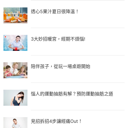
透心5果汁夏日很降溫！
3大妙招暖宮，經期不煩惱!
陪伴孩子，從玩一場桌遊開始
惱人的運動抽筋有解？預防運動抽筋之道
見招拆招4步讓經痛Out！